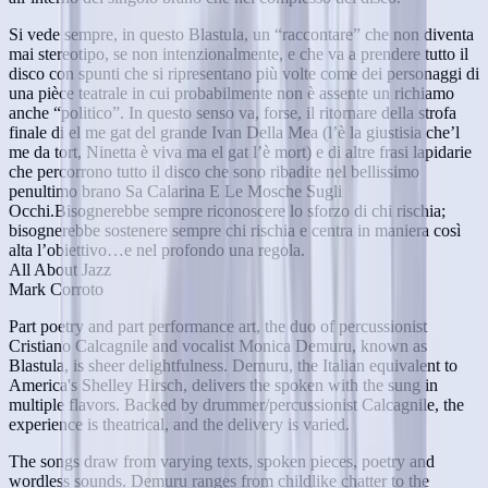
Si vede sempre, in questo Blastula, un “raccontare” che non diventa
mai stereotipo, se non intenzionalmente, e che va a prendere tutto il
disco con spunti che si ripresentano più volte come dei personaggi di
una pièce teatrale in cui probabilmente non è assente un richiamo
anche “politico”. In questo senso va, forse, il ritornare della strofa
finale di el me gat del grande Ivan Della Mea (l’è la giustisia che’l
me da tort, Ninetta è viva ma el gat l’è mort) e di altre frasi lapidarie
che percorrono tutto il disco che sono ribadite nel bellissimo
penultimo brano Sa Calarina E Le Mosche Sugli
Occhi.Bisognerebbe sempre riconoscere lo sforzo di chi rischia;
bisognerebbe sostenere sempre chi rischia e centra in maniera così
alta l’obiettivo…e nel profondo una regola.
All About Jazz
Mark Corroto
Part poetry and part performance art, the duo of percussionist
Cristiano Calcagnile and vocalist Monica Demuru, known as
Blastula, is sheer delightfulness. Demuru, the Italian equivalent to
America's Shelley Hirsch, delivers the spoken with the sung in
multiple flavors. Backed by drummer/percussionist Calcagnile, the
experience is theatrical, and the delivery is varied.
The songs draw from varying texts, spoken pieces, poetry and
wordless sounds. Demuru ranges from childlike chatter to the