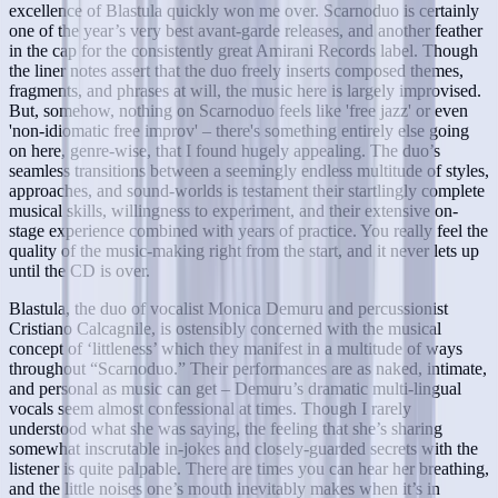
excellence of Blastula quickly won me over. Scarnoduo is certainly
one of the year’s very best avant-garde releases, and another feather
in the cap for the consistently great Amirani Records label. Though
the liner notes assert that the duo freely inserts composed themes,
fragments, and phrases at will, the music here is largely improvised.
But, somehow, nothing on Scarnoduo feels like 'free jazz' or even
'non-idiomatic free improv' – there's something entirely else going
on here, genre-wise, that I found hugely appealing. The duo’s
seamless transitions between a seemingly endless multitude of styles,
approaches, and sound-worlds is testament their startlingly complete
musical skills, willingness to experiment, and their extensive on-
stage experience combined with years of practice. You really feel the
quality of the music-making right from the start, and it never lets up
until the CD is over.
Blastula, the duo of vocalist Monica Demuru and percussionist
Cristiano Calcagnile, is ostensibly concerned with the musical
concept of ‘littleness’ which they manifest in a multitude of ways
throughout “Scarnoduo.” Their performances are as naked, intimate,
and personal as music can get – Demuru’s dramatic multi-lingual
vocals seem almost confessional at times. Though I rarely
understood what she was saying, the feeling that she’s sharing
somewhat inscrutable in-jokes and closely-guarded secrets with the
listener is quite palpable. There are times you can hear her breathing,
and the little noises one’s mouth inevitably makes when it’s in