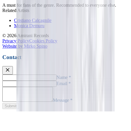
A must for fans of the genre. Recommended to everyone else.
Related Artists
Cristiano Calcagnile
Monica Demuru
©
2026
Amirani Records
Privacy Policy
Cookies Policy
Website by
Mirko Spino
Contact
Name
*
Email
*
Message
*
Submit