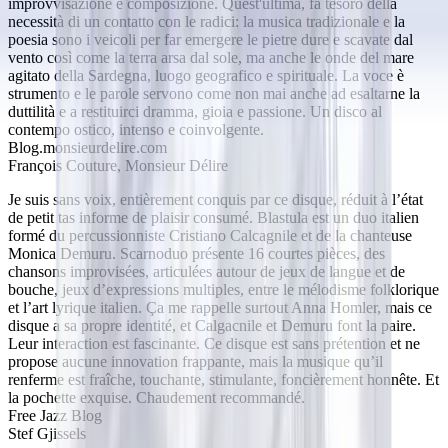
improvvisazione e composizione. Quest'ultima, fa tesoro della
necessità di un contatto con le radici: la musica tradizionale e la
poesia sono i veicoli per far emergere le pietre dure e scavate dal
vento così come la terra arsa dal sole, ma anche le onde del mare
agitato della Sardegna, luogo geografico e spirituale. La voce è
strumento e le parole servono come non mai anche ad esaltarne la
duttilità e a restituirci dramma, gioia e passione. Un disco al
contempo ostico, intenso e coinvolgente.
Blog.monsieurdelire.com
François Couture, Monsieur Délire
Je suis sans voix, entièrement conquis par ce disque, réduit à l’état
de petit tas informe de plaisir consumé. Blastula est un duo italien
formé du percussionniste Cristiano Calcagnile et de la chanteuse
Monica Demuru. Scarnoduo présente 16 courtes pièces, des
chansons improvisées, articulées autour de jeux de langue et de
bouche, jeux d’expressions multiples, entre le mélodisme folklorique
et l’art lyrique italien. Ça me rappelle surtout Anna Homler, mais ce
disque a sa propre identité, et Calgacnile et Demuru font la paire.
Leur interaction est fascinante. Ce disque est sans prétention et ne
propose aucune innovation frappante, mais la musique qu’il
renferme est fraîche, touchante, stimulante, foncièrement honnête. Et
la pochette exquise. Chaudement recommandé.
Free Jazz Blog
Stef Gjissels