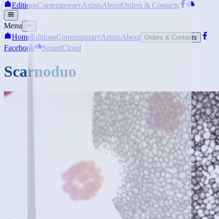
Editions
Contemporary
Artists
About
Orders & Contacts
Menu
Home
Editions
Contemporary
Artists
About
Orders & Contacts
Facebook
SoundCloud
Scarnoduo