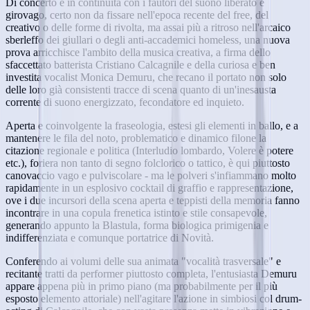
Di concerto e in continuità con i fautori del suono liberato e
girovago, certo non da fissare nell'epoca recente del free, del
creativo o delle forme di rivolta, ma assai più a ritroso nell'arcaico
sberleffo dei giullari o degli anti-accademici homeless, una nuova
prova arricchisce l'ambito della musica creativa, a firma dello
sfaccettato batterista Cristiano Calcagnile e della curiosa e ben
investita vocalist Monica Demuru, che recano il portato non solo
delle loro già consistenti tracce di scena quanto di un'inesausta
corrente di suono energizzato, fecondatore ed inquieto.
Aperta e coinvolgente la fraseologia, estesi gli elementi in ballo, e a
mantenere le fila del noto, problematico e dinamico filone la
citazione regionale e politica (Interludio lombardo, Volere è potere
etc.), foriera non tanto di segno folclorico o tattico, è qui piuttosto
canovaccio vago e pulviscolare - ma le polveri s'infiammano molto
rapidamente in un esplosivo cocktail di graffio e rappresentazione,
ove i due incursori della scena aperta e teppisti della memoria fanno
incontrare in una copula frenetica istinto e stile consapevole,
generando appunto la Blastula, forma biologica primigenia e
indifferenziata e comunque portatrice di Novità.
Conferendo ai volumi delle sua animata "vocalità trasversale" e
recitante tratti da performer piuttosto completa, l'entusiasta Demuru
appare appena più in primo piano (ma probabilmente per il più
esposto elemento attoriale) nell'agitare l'azione in simbiosi col drum-