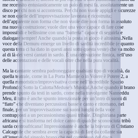
me recensito entusiasticamente un paio di mesi fa, assolutamente un
disco per chi non si accontenta. Per chi non vuole appigli e sicurezze
se non quelle dell’improvvisazione lavorata e ricostruita;
dell’apparente non forma che non vuole dire non forma in assoluto
ma nuova costruzione; vuole dire una voce capace di fare cose
impossibili e bellissime con una “batteria” capace di seguirla e
dialogare sempre! Anche quando la posta in gioco è altissima.Nella
voce della Demuru emerge un livello di sardità incredibile (e quanto
questa terra ci ha dato in questi anni sotto questa veste) che va molto
al di là dei versi cantati in sardo. È una derivazione fonica, nell’uso
delle accentazioni e delle vocali oltre che nella pura vocalità.
Ma la cantante sembra padroneggiare qualsiasi tipo di vocalità, da
quella teatrale, come in La Porta Marnie o in Volere è Potere 2, a
quella rumoristico/improvvisativa come nell’incredibile Spazio
Profondo: Sotto la Calotta/Meduse's Musical.Anche quando il brano
prende spunto da testi in sardo, come nella travolgente Nanneddu
Meu, il tutto è anche spunto intenzionale per un’intro di suoni di
“fiato” che diventano percussioni basse e canto e ritornano, nel
finale, per un’improvvisazione sui suoni lunghi della voce
contrapposti a un pecussionismo quasi tribale. Dinghiriana parte
africana e si trasforma nel dolce canto di qualche sconosciuta tribù
sarda centroafricana! Impressionante è anche la bravura di Cristiano
Calcagnile che sembra avere la capacità di fare da collante sia
all’interno del singolo brano che nel complesso del disco.