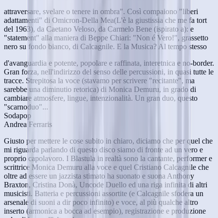
attraversare, svelare o tenere in ombra". Così compaiono "liberi
adattamenti" di Omicron-Della Mea(L'è la giustissia che me fa tort
del 1963), da Caetano Veloso, da Carmelo Bene (ispirato a): e
"statement" alla maniera di Beppe Chiari: "Non é Vero!", grassetto
nero su fondo bianco, di Calcagnile. E la Musica? Al tempo stesso
d'avanguardia e potente, popolare e raffinata, interetnica e no-border.
Gran forza, nell'indirizzo del senso delle percussioni, in quasi tutte le
tracce. Strepitosa la voce (stavamo per scrivere "recitante", ma
sarebbe una diminutio retorica) di Monica Demuru, in grado di
cambiare atmosfere, lingue, intenzionalità. Un gran duo, questo
"scarnoduo"...
Sodapop
Andrea Ferraris
Giusto per mettere le cose subito in chiaro, diciamo che per quel che
mi riguarda parlando di questo disco siamo di fronte ad un vero e
proprio capolavoro. I Blastula in realtà sono la cantante, performer e
scrittrice Monica Demuru alla voce e quel Cristiano Calcagnile che
oltre ad essere un jazzista stimato ha suonato e suona Anthony
Braxton, Cristina Donà, Uncode Duello ed una riga infinita di altri
musicisti. Batteria e percussioni assortite (e Calcagnile sfodera un
arsenale di suoni a dir poco infinito) e voce, al più qualche altro
inserto (armonica a bocca ad esempio), registrazione e produzione