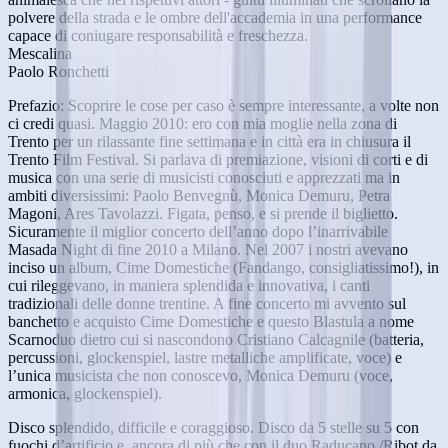
polvere della strada e le ombre dell'accademia in una performance
capace di coniugare responsabilità e freschezza.
Mescalina
Paolo Ronchetti
Prefazio: Scoprire le cose per caso è sempre interessante, a volte non
ci credi quasi. Maggio 2010: ero con mia moglie nella zona di
Trento per un rilassante fine settimana e in città era in chiusura il
Trento Film Festival. Si parlava di premiazione, visioni di corti e di
musica con una serie di musicisti conosciuti e apprezzati ma in
ambiti diversissimi: Paolo Benvegnù, Monica Demuru, Petra
Magoni, Ares Tavolazzi. Figata, penso, e si prende il biglietto.
Sicuramente il miglior concerto dell’anno dopo l’inarrivabile
Masada Night di fine 2010 a Milano. Nel 2007 i nostri avevano
inciso un album, Cime Domestiche (Fandango, consigliatissimo!), in
cui rileggevano, in maniera splendida e innovativa, i canti
tradizionali delle donne trentine. A fine concerto mi avvento sul
banchetto e acquisto Cime Domestiche e questo Blastula a nome
Scarnoduo dietro cui si nascondono Cristiano Calcagnile (batteria,
percussioni, glockenspiel, lastre metalliche amplificate, voce) e
l’unica musicista che non conoscevo, Monica Demuru (voce,
armonica, glockenspiel).
Disco splendido, difficile e coraggioso. Disco da 5 stelle su 5 con
fuochi d’artificio e, ancora di più che con il duo Raducano /Ribot da