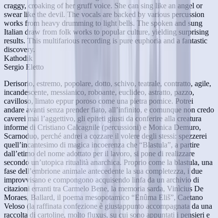
craggy, croaking of her gruff voice. She can sing like an angel or
swear like the devil. The vocals are backed by various percussion
works from heavy drumming to light bells. The spoken and sung
Italian draw from folk works to popular culture, yielding surprising
results. This multifarious recording is pure euphoria and a fantastic
discovery.
Kathodik
Sergio Eletto
Derisorio, estremo, popolare, dotto, schivo, teatrale, contratto, agile,
incandescente, messianico, roboante, euclideo, astratto, pazzo,
cavilloso, limato eppur poroso come una pietra pomice. Potrei
andare avanti senza prender fiato, all’infinito, e comunque non credo
caverei mai l’aggettivo, gli epiteti giusti da conferire alla creatura
informe di Cristiano Calcagnile (percussioni) e Monica Demuro,
Scarnoduo, perché andrei a cozzare il volere degli stessi: spezzerei
quell’incantesimo di magica incoerenza che “Blastula”, a partire
dall’etimo del nome adottato per il lavoro, si pone di realizzare
secondo un’utopica ritualità anarchica. Proprio come la blastula, una
fase dell’embrione animale antecedente la sua completezza, i due
improvvisano e compongono acquisendo linfa da un archivio di
citazioni erranti tra Carmelo Bene, la memoria sarda, Vinìcius De
Moraes, Ballard, il poema mesopotamico “Enûma Eliš”, Caetano
Veloso (la raffinata confezione è giustappunto accompagnata da una
raccolta di cartoline, molto fluxus, su cui sono appuntati i pensieri e