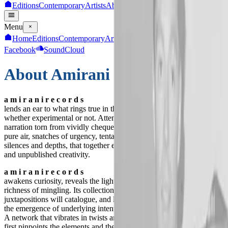
Editions
Contemporary
Artists
About
Orders & Contacts
Menu
Home
Editions
Contemporary
Artists
About
Orders & Contacts
Facebook
SoundCloud
About Amirani
a m i r a n i r e c o r d s
lends an ear to what rings true in the production of sound and art,
whether experimental or not. Attention to tales from within, to
narration torn from vividly chequered imprecision, to fragments of
pure air, snatches of urgency, tentative dirges, and to bright traces,
silences and depths, that together enable a mapping both published
and unpublished creativity.
a m i r a n i r e c o r d s
awakens curiosity, reveals the light in fragments and observes the
richness of mingling. Its collection of exchanges and risky
juxtapositions will catalogue, and like little flags on a map, clarify
the emergence of underlying intentions.
A network that vibrates in twists and turns. An acute listening that
first pinpoints the elements and then understands the whole.