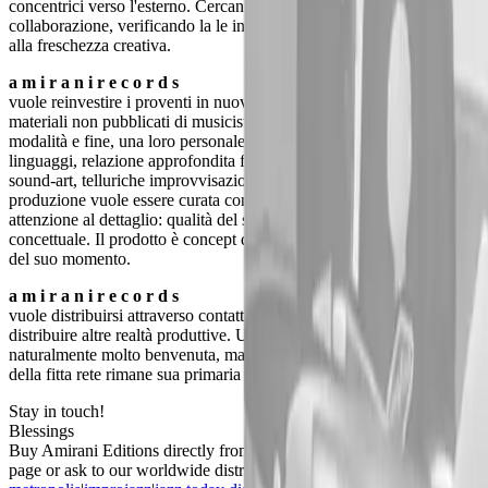
concentrici verso l'esterno. Cercando di ampliare le possibilità di
collaborazione, verificando la le intenzioni con particolare attenzione
alla freschezza creativa.
a m i r a n i r e c o r d s
vuole reinvestire i proventi in nuova progettualità, indagando i
materiali non pubblicati di musicisti ed artisti che perseguono, per
modalità e fine, una loro personale ricerca. Interazione fra i
linguaggi, relazione approfondita fra testo e musica, immagini e
sound-art, telluriche improvvisazioni strumentali e vocali. Ogni
produzione vuole essere curata con la necessaria e completa
attenzione al dettaglio: qualità del suono, veste grafica, verità
concettuale. Il prodotto è concept da tragitto dell'artista, documento
del suo momento.
a m i r a n i r e c o r d s
vuole distribuirsi attraverso contatti con altre realtà produttive e
distribuire altre realtà produttive. Una distribuzione più organizzata è
naturalmente molto benvenuta, ma lo sforzo di operare all'interno
della fitta rete rimane sua primaria caratteristica.
Stay in touch!
Blessings
Buy Amirani Editions directly from this site, write us in contacts
page or ask to our worldwide distributors: