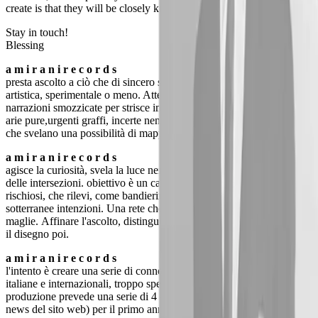
create is that they will be closely knit.
Stay in touch!
Blessing
a m i r a n i r e c o r d s
presta ascolto a ciò che di sincero si agita nella produzione sonora e
artistica, sperimentale o meno. Attenzione a taluni interiori racconti,
narrazioni smozzicate per strisce imprecise e vivide, frammenti di
arie pure,urgenti graffi, incerte nenie, definiti segni, silenzi e densità
che svelano una possibilità di mappatura del creativo edito e no.
a m i r a n i r e c o r d s
agisce la curiosità, svela la luce nei frammenti, osserva la fertilità
delle intersezioni. obiettivo è un catalogo di incroci, di accostamenti
rischiosi, che rilevi, come bandierine sulla mappa, l'emergere di
sotterranee intenzioni. Una rete che vibra nei nodi e nelle
maglie. Affinare l'ascolto, distinguere elementi prima, comprendere
il disegno poi.
a m i r a n i r e c o r d s
l'intento è creare una serie di connessioni fra le realtà artistiche
italiane e internazionali, troppo spesso confinate in rigidi recinti. La
produzione prevede una serie di 4 o 5 progetti ( annunciati nelle
news del sito web) per il primo anno di vita, procedendo per cerchi