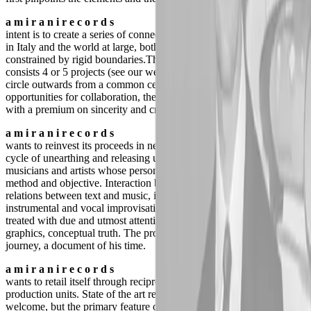
a m i r a n i r e c o r d s
intent is to create a series of connections between artistic endeavour
in Italy and the world at large, both domains that are often
constrained by rigid boundaries.The production plan for Year 1
consists 4 or 5 projects (see our website news for details) which will
circle outwards from a common centre. As they seek to increase
opportunities for collaboration, the projects will ascertain intentions,
with a premium on sincerity and creative innovation.
a m i r a n i r e c o r d s
wants to reinvest its proceeds in new projects - a self-perpetuating
cycle of unearthing and releasing unpublished materials from
musicians and artists whose personal quests are unique in both
method and objective. Interaction between languages, deeper
relations between text and music, images and sound-art and telluric
instrumental and vocal improvisations.Each production will be
treated with due and utmost attention to detail: sound quality,
graphics, conceptual truth. The production is a concept of the artist's
journey, a document of his time.
a m i r a n i r e c o r d s
wants to retail itself through reciprocal arrangements with other
production units. State of the art retailing would of course be very
welcome, but the primary feature of networks that we initiate or